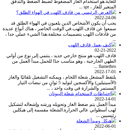
للغاية.هو استخدام الغاز المضغوط لضبط الضغط والتدفق
المتغير للغاز ، spr ...
2022-24-06
يجب أن يكون الأشخاص الذين يلعبون في الهواء الطلق قد
سمعوا عن قاذف اللهب.في الوقت الحاضر ، هناك أنواع عديدة
من قاذفات اللهب بتصميمات مختلفة.هذا الشيء عملي جدا ،
...
02-21-2022
قاذف اللهب هو منتج خارجي جديد ، ينتمي إلى نوع من أواني
الطهي الخارجية ، وهو مناسب جدًا للحمل.مبدأ العمل من
flamethro ...
2022-17-01
يلتقط المشغل شعلة اللحام ، ويمكنه التشغيل تلقائيًا والغاز
(الأسيتيلين) والأكسجين لتوليد 5 ثوانٍ من نبضات التيار
المستمر والشرارة في وقت واحد ، ...
2022-14-01
مبدأ العمل يتم ضغط الغاز وتحويله ورشه وإشعاله لتشكيل
لهب أسطواني عالي الحرارة.الشعلة مقسمة إلى هيكلين
رئيسيين ...
2022-06-01