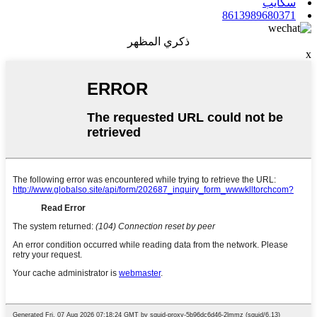
سكايب
8613989680371
ذكري المظهر
x