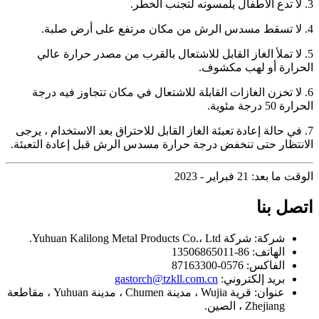
3. لا تدع الأطفال يلمسونه لتجنب الخطر.
4. لا تسقط مسدس الرش من مكان مرتفع على أرض صلبة.
5. لا تملأ الغاز القابل للاشتعال بالقرب من مصدر حرارة عالي
الحرارة أو لهب مكشوف.
6. لا تخزن الغازات القابلة للاشتعال في مكان تتجاوز فيه درجة
الحرارة 50 درجة مئوية.
7. في حالة إعادة تعبئة الغاز القابل للاحتراق بعد الاستخدام ، يرجى
الانتظار حتى تنخفض درجة حرارة مسدس الرش قبل إعادة التعبئة.
الوقت ما بعد: 21 فبراير - 2023
اتصل بنا
شركة:
شركة Yuhuan Kalilong Metal Products Co.، Ltd.
الهاتف:
86-13506865011
الفاكس:
0576-87163300
بريد إلكتروني:
gastorch@tzkll.com.cn
عنوان:
قرية Wujia ، مدينة Chumen ، مدينة Yuhuan ، مقاطعة
Zhejiang ، الصين.