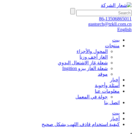
86-13506865011
gastorch@tzkll.com.cn
English
بيت
منتجات
المحول والأجزاء
الغاز أخف وزنا
شعلة غاز الاشتعال اليدوي
شعلة الغاز بيزو Ingition
موقد
أخبار
أسئلة وأجوبة
معلومات عنا
جولة في المعمل
اتصل بنا
بيت
أخبار
كيفية استخدام قاذف اللهب بشكل صحيح