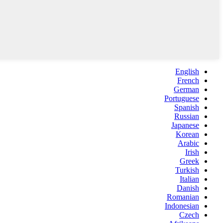
English
French
German
Portuguese
Spanish
Russian
Japanese
Korean
Arabic
Irish
Greek
Turkish
Italian
Danish
Romanian
Indonesian
Czech