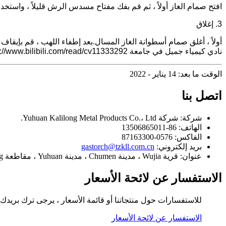
افتح صمام الغاز أولاً ، ثم قم بفك مفتاح مسدس الرش قليلاً ، واس
3. إغلاق
أولاً ، أغلق صمام أسطوانة الغاز المسال.بعد إطفاء اللهب ، قم بإ
نادي كيمياء جميل في جامعة https://www.bilibili.com/read/cv11333292/ المصدر: bilibili
الوقت ما بعد: 14 يناير - 2022
اتصل بنا
شركة:
شركة Yuhuan Kalilong Metal Products Co.، Ltd.
الهاتف:
86-13506865011
الفاكس:
0576-87163300
بريد إلكتروني:
gastorch@tzkll.com.cn
عنوان:
قرية Wujia ، مدينة Chumen ، مدينة Yuhuan ، مقاطعة Zhejiang ، الصين.
الاستفسار عن لائحة الأسعار
للاستفسارات حول منتجاتنا أو قائمة الأسعار ، يرجى ترك بريدك الإل
الاستفسار عن لائحة الأسعار