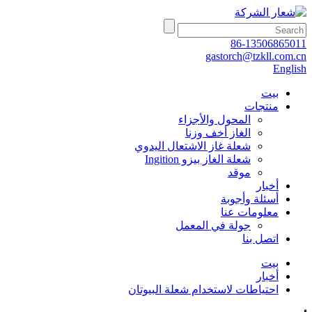
86-13506865011
gastorch@tzkll.com.cn
English
بيت
منتجات
المحول والأجزاء
الغاز أخف وزنا
شعلة غاز الاشتعال اليدوي
شعلة الغاز بيزو Ingition
موقد
أخبار
أسئلة وأجوبة
معلومات عنا
جولة في المعمل
اتصل بنا
بيت
أخبار
احتياطات لاستخدام شعلة البيوتان