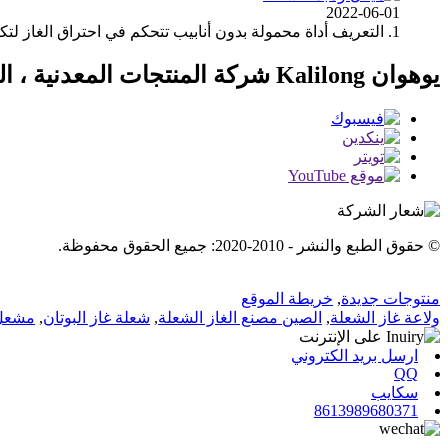
2022-06-01
1. التعريف أداة محمولة بدون أنابيب تتحكم في احتراق الغاز لتكوين شعلة أسطوانية للتسخين واللحام ، تُعرف أيضًا باسم الشعلة المحمولة (تستخدم ...
يوهوان Kalilong شركة المنتجات المعدنية ، المحدودة.
© حقوق الطبع والنشر - 2010-2020: جميع الحقوق محفوظة.
منتوجات جديدة
,
خريطة الموقع
ولاعة غاز الشعلة
,
الصين مصنع الغاز الشعلة
,
شعلة غاز البوتان
,
مشعل
ارسل بريد الكتروني
QQ
سكايب
8613989680371