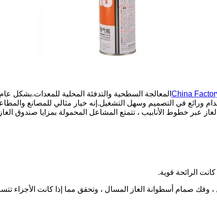
China Facto
المعالجة السطحية والتدفئة المحلية للمعدات.بشكل عام ،
م ورائع في التصميم وسهل التشغيل.إنه خيار مثالي للمصانع والمطاع
غاز عبر خطوط الأنابيب ، تتمتع المشاعل المحمولة بمزايا صندوق الغاز ا
انت الرائحة قوية.
فك صمام أسطوانة الغاز المسال ، وتحقق مما إذا كانت الأجزاء تتس